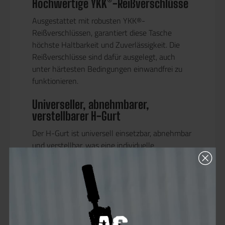
Hochwertige YKK®-Reißverschlüsse
Ausgestattet mit robusten YKK®-
Reißverschlüssen, garantiert diese Tasche
höchste Haltbarkeit und Zuverlässigkeit. Die
Reißverschlüsse sind dafür ausgelegt, auch
unter härtesten Bedingungen einwandfrei zu
funktionieren.
Universeller, abnehmbarer,
verstellbarer H-Gurt
Der H-Gurt ist universell einsetzbar, abnehmbar
und verstellbar, was eine individuelle
Anpassung an deine Bedürfnisse und einen
optimalen Tragekomfort zu ermöglichen. Dieser
Gurt sorgt für eine gleichmäßige
Gewichtsverteilung und Unterstützung
während des Einsatzes.