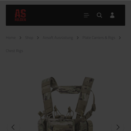
Home
Shop
Airsoft Ausrüstung
Plate Carriers & Rigs
Chest Rigs