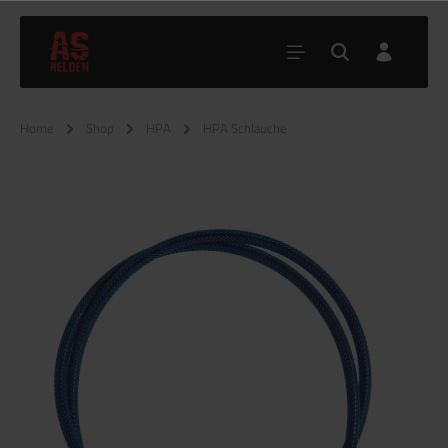
Home
Shop
HPA
HPA Schläuche