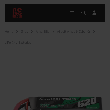
Home
Shop
Akku, BBs
Airsoft Akkus & Zubehör
LiPo 7.4V Batteries