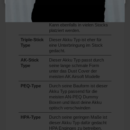
Double-
Dieser Akku Typ kann in den 
Stick Type
meisten Buffer Tubes von 
Airsoft-Waffen platziert werden. 
Kann ebenfalls in vielen Stocks 
platziert werden.
Triple-Stick 
Dieser Akku Typ ist eher für 
Type
eine Unterbringung im Stock 
gedacht. 
AK-Stick 
Dieser Akku Typ passt durch 
Type
seine lange schmale Form 
unter das Dust Cover der 
meisten AK Airsoft Modelle
PEQ-Type
Durch seine Bauform ist dieser 
Akku Typ passend für die 
meisten AN-PEQ Dummy 
Boxen und lässt deine Akku 
optisch verschwinden
HPA-Type
Durch seine geringen Maße ist 
dieser Akku Typ dafür gedacht 
HPA Enginges zu betreiben. 