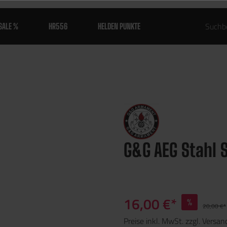
SALE %
HR556
HELDEN PUNKTE
G&G AEG Stahl S
16,00 €*
%
20,00 €*
Preise inkl. MwSt. zzgl. Versa