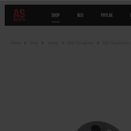
SHOP
NEU
PHYLAX
Home
Shop
Tuning
AEG Tuningteile
G&G Repairparts