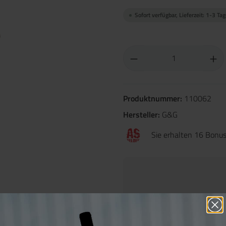
Sofort verfügbar, Lieferzeit: 1-3 Ta
Produktnummer:
110062
Hersteller:
G&G
Sie erhalten 16 Bonus
Beschreibung