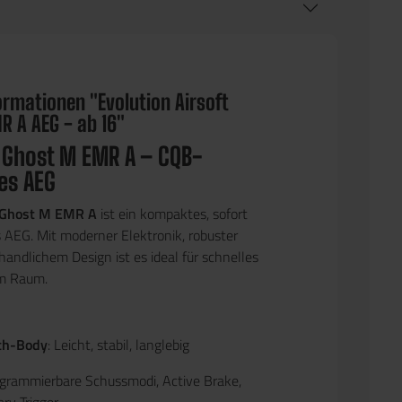
rmationen "Evolution Airsoft
R A AEG - ab 16"
 Ghost M EMR A – CQB-
es AEG
 Ghost M EMR A
ist ein kompaktes, sofort
s AEG. Mit moderner Elektronik, robuster
andlichem Design ist es ideal für schnelles
em Raum.
ch-Body
: Leicht, stabil, langlebig
ogrammierbare Schussmodi, Active Brake,