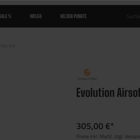
SALE %
HR556
HELDEN PUNKTE
 Max 0,5J
Evolution Airso
305,00 €*
Preise inkl. MwSt. zzgl. Versa