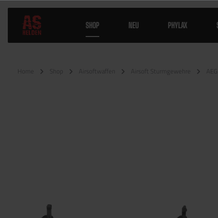
SHOP
NEU
PHYLAX
Home
Shop
Airsoftwaffen
Airsoft Sturmgewehre
AEG