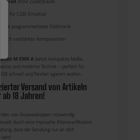
elbereit
ohne Zusatzkäufe
zise
für CQB-Einsätze
dank programmierbarer Elektronik
durch verstärkte Komponenten
 Ghost M EMR A
bietet kompakte Maße,
mance und moderne Technik – perfekt für
 CQB schnell und flexibel agieren wollen.
ierter Versand von Artikeln
r ab 18 Jahren!
enden von Ausweiskopien notwendig
ezeit durch eine manuelle Altersverifikation
stung, dass die Sendung nur an dich
n wird