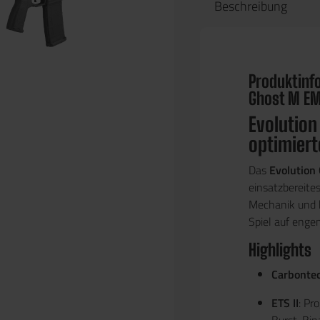
Beschreibung
Produktinfo
Ghost M EM
Evolution
optimiert
Das
Evolution
einsatzbereite
Mechanik und h
Spiel auf eng
Highlights
Carbonte
ETS II
: Pr