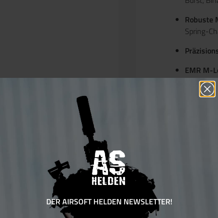
Burst, Bin
Robuste 
Spring-C
Präzision
EMR M-Lo
Technische
Kaliber: 
Magazinka
Energie: <
Länge: c
Gewicht: c
DER AIRSOFT HELDEN NEWSLETTER!
Vorteile