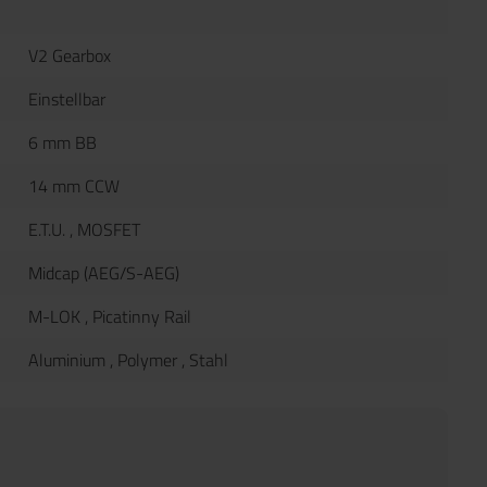
V2 Gearbox
Einstellbar
6 mm BB
14 mm CCW
E.T.U.
, MOSFET
Midcap (AEG/S-AEG)
M-LOK
, Picatinny Rail
Aluminium
, Polymer
, Stahl