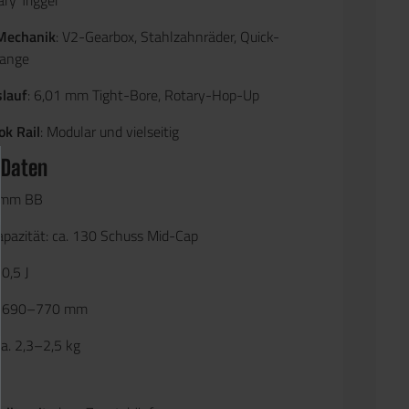
ary Trigger
Mechanik
: V2-Gearbox, Stahlzahnräder, Quick-
hange
slauf
: 6,01 mm Tight-Bore, Rotary-Hop-Up
k Rail
: Modular und vielseitig
 Daten
6 mm BB
pazität: ca. 130 Schuss Mid-Cap
 0,5 J
a. 690–770 mm
a. 2,3–2,5 kg