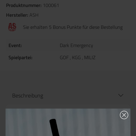
Produktnummer:
100061
Hersteller:
ASH
Sie erhalten 5 Bonus Punkte für diese Bestellung
Event:
Dark Emergency
Spielpartei:
GOF
, KGG
, MILIZ
Beschreibung
Produktinformationen "Dark Emergency
Sonnenbrille "
Stilvoller Schutz für deine Augen!