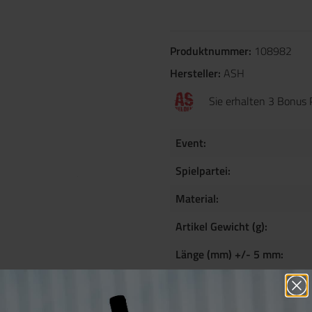
Produktnummer:
108982
Hersteller:
ASH
Sie erhalten 3 Bonus 
Event:
Spielpartei:
Material:
Artikel Gewicht (g):
Länge (mm) +/- 5 mm:
Breite (mm) +/- 5 mm: