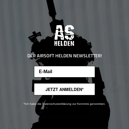
Beschreibung
DER AIRSOFT HELDEN NEWSLETTER!
Email
Diese Website verwendet Cookies, um eine bestmögliche Erfahrung bieten zu
können.
Mehr Informationen ...
JETZT ANMELDEN*
Hersteller / Produk
Nur technisch notwendige
*Ich habe die Datenschutzerklärung zur Kenntnis genommen.
Konfigurieren