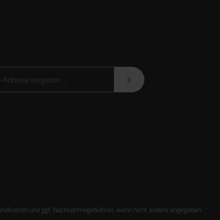
sse*
Datenschutzbestimmungen
zur Kenntnis genommen und
sen und bin mit ihnen einverstanden.
andkosten
und ggf. Nachnahmegebühren, wenn nicht anders angegeben.