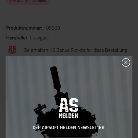
Nicht mehr verfügbar
Produktnummer:
105880
Hersteller:
Clawgear
Sie erhalten 15 Bonus Punkte für diese Bestellung
Beschreibung
Produktinformationen "ClawGear Sling
Swivel 1.25 Inch Stainless Steel"
DER AIRSOFT HELDEN NEWSLETTER!
Clawgear Quick Detach Sling Swivel