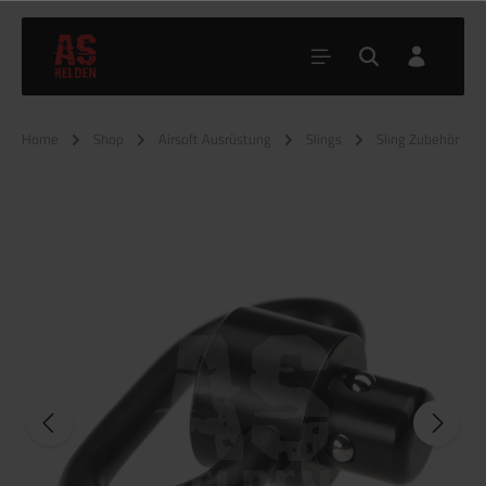
Home
Shop
Airsoft Ausrüstung
Slings
Sling Zubehör