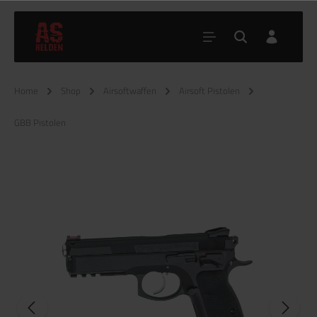
Home
Shop
Airsoftwaffen
Airsoft Pistolen
GBB Pistolen