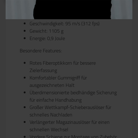
Magazin-Kapazität: 26 Runden
Hop-Up-Typ: Einstellbar für maximale
Präzision
Geschwindigkeit: 95 m/s (312 fps)
Gewicht: 1105 g
Energie: 0,9 Joule
Besondere Features:
Rotes Fiberoptikkorn für bessere
Zielerfassung
Komfortabler Gummigriff für
ausgezeichneten Halt
Überdimensionierte beidhändige Sicherung
für einfache Handhabung
Großer Wettkampf-Schieberauslöser für
schnelles Nachladen
Verlängerter Magazinauslöser für einen
schnellen Wechsel
Vordere Schiene zur Montage von Zubehör