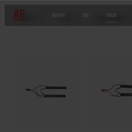
WAFFEN
BBS
AKKUS
Hersteller
Farben
Akku Kapazität
Home
Akkus
7.4 V LiPo Akkus