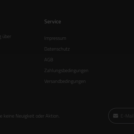
gung und ist
hsvolle
izienz und
Service
g über
Impressum
Datenschutz
AGB
Zahlungsbedingungen
Versandbedingungen
E-Mail-Adre
 keine Neuigkeit oder Aktion.
Ich habe die
die
AGB
gele