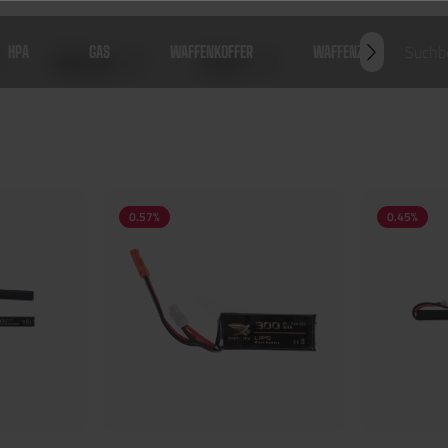
HPA
GAS
WAFFENKOFFER
WAFFENZUBEHÖR
Spannung
Stecker
0.57
%
0.45
%