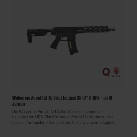
Bestellung unter Vorlage eines gültigen Ausweisdokuments.
Solltest du nicht Zuhause sein, dann kannst du das Paket ganz
einfach innerhalb von sieben Werktagen in der nächstgelegenen
DHL Filiale unter Vorlage eines gültigen Ausweisdokuments mit
deinem Namen abholen. Mehr Infos
Wolverine Airsoft MTW Billet Tactical XR 10" S-HPA - ab 18
Jahren
Die Wolverine Airsoft MTW Billet Series ist eine der
beliebtesten HPA-Plattformen auf dem Markt und wurde
speziell für Spieler entwickelt, die höchste Zuverlässigkeit,
Präzision und Modularität suchen. Im Gegensatz zu klassischen
HPA-Umbauten wurde die MTW von Grund auf als HPA-