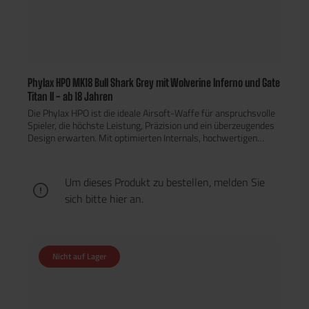
Phylax HPO MK18 Bull Shark Grey mit Wolverine Inferno und Gate
Titan II - ab 18 Jahren
Die Phylax HPO ist die ideale Airsoft-Waffe für anspruchsvolle
Spieler, die höchste Leistung, Präzision und ein überzeugendes
Design erwarten. Mit optimierten Internals, hochwertigen
Komponenten und einer modernen Optik setzt dieses Modell
neue Standards in der Airsoft-Szene. Optimierte Internals für
maximale Airsoft-Performance Die Phylax HPO wurde mit
Um dieses Produkt zu bestellen, melden Sie
erstklassigen, präzise abgestimmten Internals ausgestattet,
sich bitte
hier
an.
um eine herausragende Schussleistung und Langlebigkeit zu
gewährleisten. Erhöhte Präzision: Hochwertige Hop-Up- und
Laufkomponenten sorgen für ein konstant präzises Trefferbild.
Robuste Konstruktion: Verstärkte Bauteile bieten zuverlässige
Performance selbst unter intensiven Spielfeldbedingungen.
Nicht auf Lager
Längere Haltbarkeit: Ideal für Vielspieler, die auf ein langlebiges
und wartungsarmes System setzen. Modernes &
ergonomisches Airsoft-Design Die Phylax HPO überzeugt durch
ein ergonomisches, taktisches Design – perfekt für