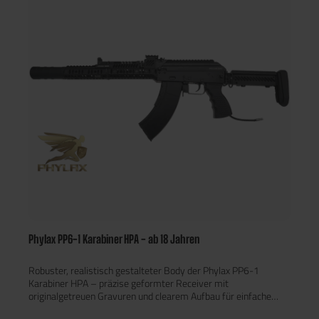
Unkomplizierter Versand von Artikeln ab 16 oder ab 18
Jahren!Kein Zusenden von Ausweiskopien notwendig Keine
Wartezeit durch eine manuelle
Altersverifikation Gewährleistung, dass die Sendung nur an dich
übergeben wird Um den Versand für dich zu vereinfachen,
haben wir ein System entwickelt, welches eine einfache
Zustellung an dich ermöglicht. Die Altersverifikation erfolgt
dabei im Moment der Zustellung nur an den Empfänger der
Bestellung unter Vorlage eines gültigen Ausweisdokuments.
Solltest du nicht Zuhause sein, dann kannst du das Paket ganz
einfach innerhalb von sieben Werktagen in der nächstgelegenen
DHL Filiale unter Vorlage eines gültigen Ausweisdokuments mit
deinem Namen abholen. Mehr Infos
Phylax PP6-1 Karabiner HPA - ab 18 Jahren
Robuster, realistisch gestalteter Body der Phylax PP6-1
Karabiner HPA – präzise geformter Receiver mit
originalgetreuen Gravuren und clearem Aufbau für einfache
Montage von Optik und Zubehör. Das Design bietet eine