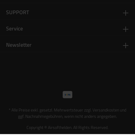
dabei im Moment der Zustellung nur an den Empfänger der
Bestellung unter Vorlage eines gültigen Ausweisdokuments.
SUPPORT
Solltest du nicht Zuhause sein, dann kannst du das Paket ganz
einfach innerhalb von sieben Werktagen in der nächstgelegenen
DHL Filiale unter Vorlage eines gültigen Ausweisdokuments mit
Service
deinem Namen abholen. Mehr Infos
Newsletter
* Alle Preise exkl. gesetzl. Mehrwertsteuer zzgl.
Versandkosten
und
ggf. Nachnahmegebühren, wenn nicht anders angegeben.
Copyright © Airsofthelden. All Rights Reserved.