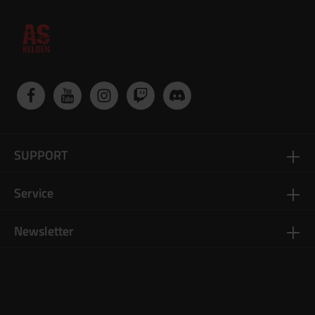
Stecker des Akkus in den passenden Anschluss stecken (2S
oder 3S). Der Ladevorgang startet automatisch, LEDs zeigen
den Status an. Nach vollständigem Laden Akku entfernen und
vom Strom trennen. ⚠️ Hinweise zur sicheren Nutzung: Nur für
LiPo-Akkus mit 2 oder 3 Zellen verwenden. Akku während des
Ladevorgangs nicht unbeaufsichtigt lassen. Auf feuerfester
Unterlage laden, vor Feuchtigkeit schützen. Nur in gut
belüfteten Räumen verwenden.
SUPPORT
Service
Newsletter