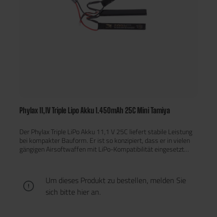
Phylax 11,1V Triple Lipo Akku 1.450mAh 25C Mini Tamiya
Der Phylax Triple LiPo Akku 11,1 V 25C liefert stabile Leistung
bei kompakter Bauform. Er ist so konzipiert, dass er in vielen
gängigen Airsoftwaffen mit LiPo-Kompatibilität eingesetzt
werden kann. Dank des Triple-Aufbaus (drei Zellen in Reihe) ist
der Akku besonders effizient für Systeme ausgelegt, die eine
11,1 V Versorgung benötigen.
Um dieses Produkt zu bestellen, melden Sie
sich bitte
hier
an.