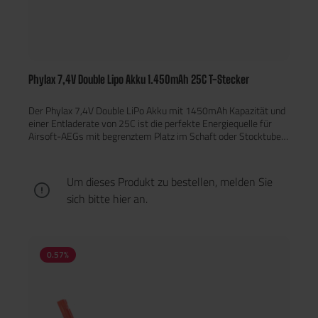
Phylax 7,4V Double Lipo Akku 1.450mAh 25C T-Stecker
Der Phylax 7,4V Double LiPo Akku mit 1450mAh Kapazität und
einer Entladerate von 25C ist die perfekte Energiequelle für
Airsoft-AEGs mit begrenztem Platz im Schaft oder Stocktube.
Dank seines Double-Stick-Designs lässt sich der Akku optimal
in Crane- oder Schubschaftsysteme einbauen, ohne die Balance
oder Ergonomie der Waffe zu beeinträchtigen. Kompakt, stark
Um dieses Produkt zu bestellen, melden Sie
und zuverlässig Mit einer stabilen Spannung von 7,4V (2S)
sich bitte
hier
an.
liefert der Phylax Double LiPo Akku eine gleichmäßige,
reaktionsschnelle Leistung – ideal für taktische AEG-Setups.
Die Entladerate von 25C sorgt für konstanten Stromfluss, auch
bei schneller Schussfolge oder Dauerfeuer. Durch seine
kompakte Zellenform (je ca. 10,5 × 1,5 × 0,7 cm) passt der
0.57
%
Akku in die meisten Stocktubes und ist somit eine
ausgezeichnete Wahl für Modelle wie M4, HK416 oder G36 mit
Schaft-Akkuaufnahme.