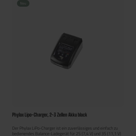
Schaftsysteme oder engen Akkufächer. Der Dean-/T-Stecker
Neu
ermöglicht eine verlustarme Stromübertragung und ist die
erste Wahl für anspruchsvolle Airsoft-Spieler, die auf Effizienz
und Sicherheit achten.
Phylax Lipo-Charger, 2-3 Zellen Akku black
Der Phylax LiPo-Charger ist ein zuverlässiges und einfach zu
bedienendes Balance-Ladegerät für 2S (7,4 V) und 3S (11,1 V)