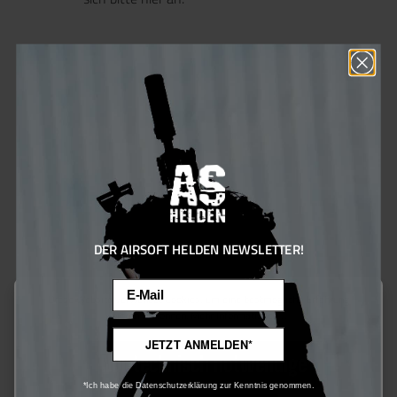
ideal für präzise und reaktionsstarke HPA-Setups. Er eignet
sich perfekt für kompakte Airsoft-Konfigurationen, bei denen
Platz begrenzt ist, ohne dabei auf Leistung zu verzichten.
0.45
%
DER AIRSOFT HELDEN NEWSLETTER!
Email
Diese Website verwendet Cookies, um eine bestmögliche Erfahrung
bieten zu können.
Mehr Informationen ...
JETZT ANMELDEN*
Nur technisch notwendige
*Ich habe die Datenschutzerklärung zur Kenntnis genommen.
Phylax 7,4V Slim Lipo Akku 1.200mAh 20C Mini Tamiya