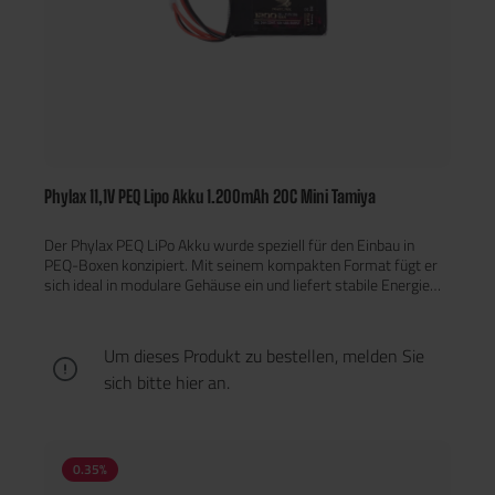
Phylax 11,1V PEQ Lipo Akku 1.200mAh 20C Mini Tamiya
Der Phylax PEQ LiPo Akku wurde speziell für den Einbau in
PEQ-Boxen konzipiert. Mit seinem kompakten Format fügt er
sich ideal in modulare Gehäuse ein und liefert stabile Energie
für moderne Airsoft-Systeme. Er verfügt über einen Mini-
Tamiya Anschluss und passende Abmessungen für beengte
Einbauräume.
Um dieses Produkt zu bestellen, melden Sie
sich bitte
hier
an.
0.35
%