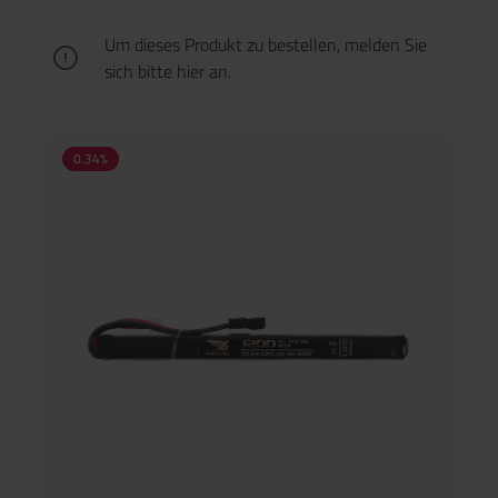
moderne Airsoftsysteme und ist besonders geeignet, wenn
wenig Bauraum zur Verfügung steht.
Um dieses Produkt zu bestellen, melden Sie
sich bitte
hier
an.
0.34
%