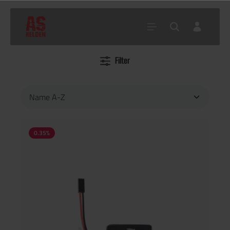
Filter
Home
Akkus
0.35
%