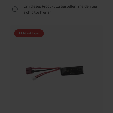
die LiPo-Akkus unterstützen.
Um dieses Produkt zu bestellen, melden Sie
sich bitte
hier
an.
Nicht auf Lager