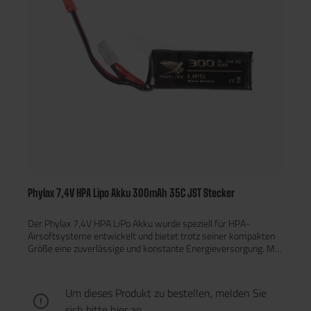
Phylax 7,4V HPA Lipo Akku 300mAh 35C JST Stecker
Der Phylax 7,4V HPA LiPo Akku wurde speziell für HPA-
Airsoftsysteme entwickelt und bietet trotz seiner kompakten
Größe eine zuverlässige und konstante Energieversorgung. Mit
einer Kapazität von 300mAh und einer Entladerate von 35C
liefert dieser Akku eine stabile Leistung für deine HPA-Einheit –
auch bei längeren Spielsessions. Leistungsstark & zuverlässig
Um dieses Produkt zu bestellen, melden Sie
Dank seiner hohen Entladerate von 35C garantiert der Phylax
sich bitte
hier
an.
HPA Akku eine schnelle Stromabgabe und stabile Spannung –