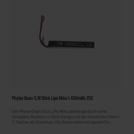
Passform für AK-Modelle dank Slim-Design Dean/T-Stecker
für maximale Leitfähigkeit & geringe Verlustleistung Hohe
Betriebssicherheit bei konstanter Energieabgabe Ideal für
kompakte AEGs mit begrenztem Akkuraum Langlebige
Zellenqualität für viele Ladezyklen
Phylax Dean 11,1V Stick Lipo Akku 1.450mAh 25C
Der Phylax Dean Stick LiPo Akku überzeugt durch seine
kompakte Bauform in Stick-Design und den bewährten Dean /
T-Stecker als Anschluss. Die Konstruktion ist speziell für
Airsoftanwendungen mit beschränktem Bauraum ausgelegt
und bietet eine stabile Stromversorgung — ideal für Systeme,