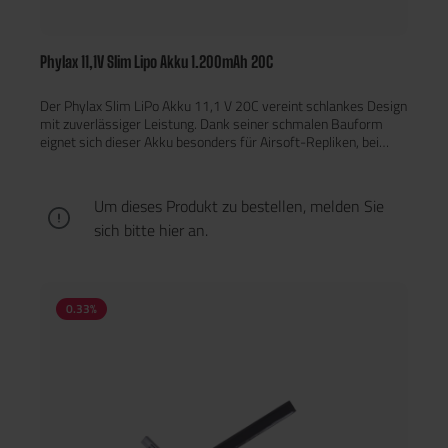
Phylax 11,1V Slim Lipo Akku 1.200mAh 20C
Der Phylax Slim LiPo Akku 11,1 V 20C vereint schlankes Design
mit zuverlässiger Leistung. Dank seiner schmalen Bauform
eignet sich dieser Akku besonders für Airsoft-Repliken, bei
denen wenig Innenraum zur Verfügung steht – beispielsweise
in AK-Typen oder engen Gehäusen.
Um dieses Produkt zu bestellen, melden Sie
sich bitte
hier
an.
0.33
%