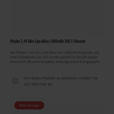
Phylax 7,4V Slim Lipo Akku 1.200mAh 20C T-Stecker
Der Phylax 7,4V Slim LiPo Akku mit 1200mAh Kapazität und
einer Entladerate von 20C wurde speziell für Airsoft-Spieler
entwickelt, die eine kompakte, leistungsstarke Energiequelle
für ihre AEG benötigen. Durch seine extra schmale Bauweise
(18,6 cm × 1,5 cm × 1,1 cm) eignet sich dieser Akku ideal für
AK-Modelle, bei denen der Akkuschacht begrenzt ist –
Um dieses Produkt zu bestellen, melden Sie
insbesondere bei Top-Wired Gearboxen oder Schaft-
sich bitte
hier
an.
Akkufächern. Zuverlässige Leistung in schlankem Format Der
Phylax Slim Akku liefert eine stabile Spannung von 7,4 V (2S)
und sorgt mit seiner 20C-Entladerate für eine gleichmäßige,
reaktionsschnelle Stromversorgung. Ob Dauerfeuer oder
präzise Einzelschüsse – dieser Akku bietet eine konstante
Nicht auf Lager
Performance, ohne thermisch zu überhitzen oder
Spannungseinbrüche zu zeigen. Vorteile auf einen Blick Perfekte