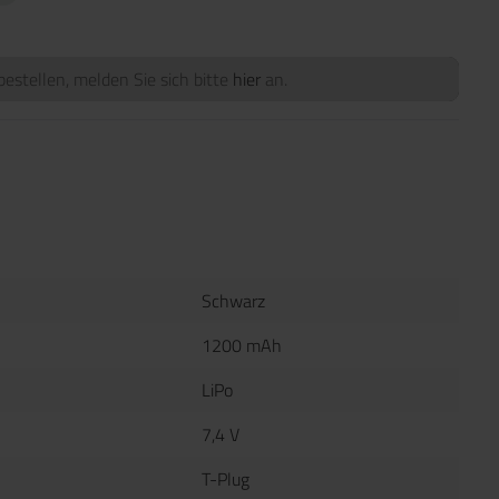
estellen, melden Sie sich bitte
hier
an.
Schwarz
1200 mAh
LiPo
7,4 V
T-Plug