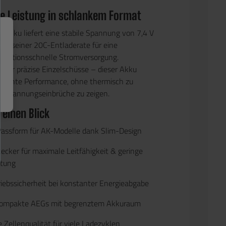
ge Leistung in schlankem Format
m Akku liefert eine stabile Spannung von
7,4 V
mit seiner
20C-Entladerate
für eine
reaktionsschnelle Stromversorgung.
oder präzise Einzelschüsse – dieser Akku
stante Performance
, ohne thermisch zu
r Spannungseinbrüche zu zeigen.
 einen Blick
Passform für AK-Modelle
dank Slim-Design
tecker
für maximale Leitfähigkeit & geringe
stung
iebssicherheit
bei konstanter Energieabgabe
 kompakte AEGs
mit begrenztem Akkuraum
 Zellenqualität
für viele Ladezyklen