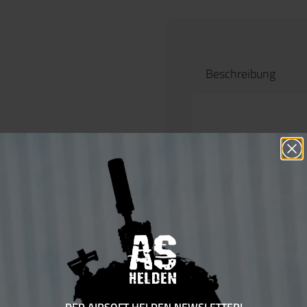
Beschreibung
Produktinf
Akku 1.200
Der
Phylax 7,4
einer
Entlader
entwickelt, die
für ihre AEG b
Durch seine
ex
cm)
eignet sich
der Akkuschach
Gearboxen ode