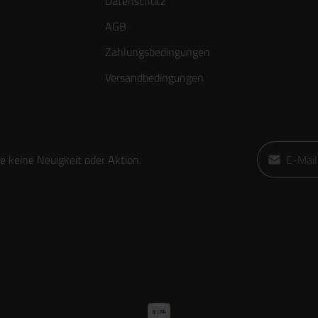
Datenschutz
AGB
Zahlungsbedingungen
Versandbedingungen
E-Mail-Adre
 keine Neuigkeit oder Aktion.
Ich habe die
die
AGB
gele