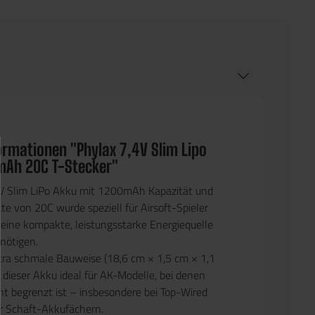
ormationen "Phylax 7,4V Slim Lipo
mAh 20C T-Stecker"
V Slim LiPo Akku
mit
1200mAh Kapazität
und
ate von 20C
wurde speziell für Airsoft-Spieler
 eine
kompakte, leistungsstarke Energiequelle
enötigen.
tra schmale Bauweise (18,6 cm × 1,5 cm × 1,1
 dieser Akku ideal für
AK-Modelle
, bei denen
t begrenzt ist – insbesondere bei
Top-Wired
r Schaft-Akkufächern
.