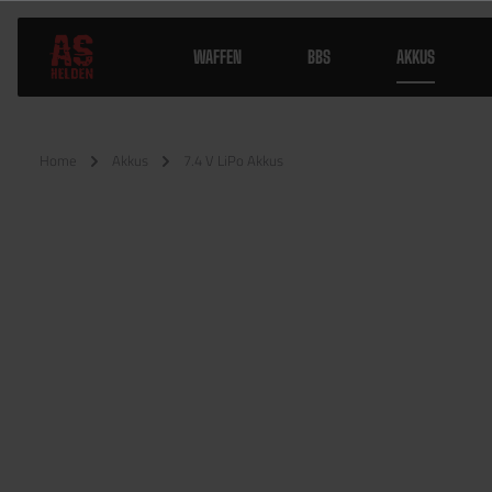
WAFFEN
BBS
AKKUS
Home
Akkus
7.4 V LiPo Akkus