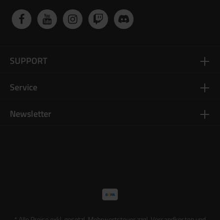
OZ9 – für ein überragendes Airsoft-Erlebnis!
SUPPORT
Service
Newsletter
* Alle Preise exkl. gesetzl. Mehrwertsteuer zzgl.
Versandkosten
und