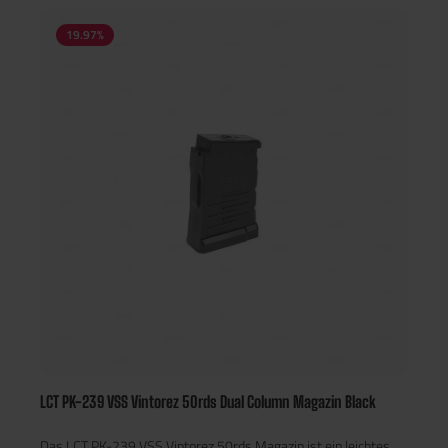
19.97
%
LCT PK-239 VSS Vintorez 50rds Dual Column Magazin Black
Das LCT PK-239 VSS Vintorez 50rds Magazin ist ein leichtes,