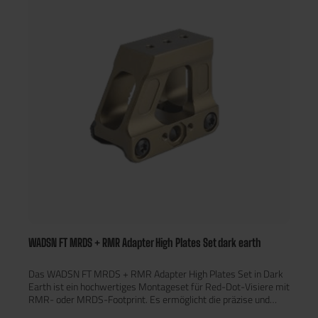
für Aimpoint Micro, Holosun, WADSN und baugleiche Modelle
CNC-gefrästes Aluminium: Höchste Stabilität bei minimalem
Gewicht Taktisches High-Rise-Design: Bietet ergonomische
Zielhöhe und realistisches Erscheinungsbild. Farbe: Tan
WADSN FT MRDS + RMR Adapter High Plates Set dark earth
Das WADSN FT MRDS + RMR Adapter High Plates Set in Dark
Earth ist ein hochwertiges Montageset für Red-Dot-Visiere mit
RMR- oder MRDS-Footprint. Es ermöglicht die präzise und
stabile Montage von Mini-Red-Dots auf verschiedenen