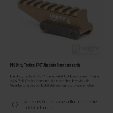
PTS Unity Tactical FAST Absolute Riser dark earth
Die Unity Tactical FAST™ Serie bietet Optikmontagen mit einer
2,26-Zoll-Optik-Höhenlinie, die eine schnellere visuelle
Verarbeitung des Schlachtfelds ermöglicht. Diese erhöhte
Optikposition sorgt für eine ergonomisch korrekte Kopfhaltung,
was die Wahrnehmung verbessert und die Zielerfassung
beschleunigt – insbesondere beim Tragen von
Um dieses Produkt zu bestellen, melden Sie
Nachtsichtgeräten, Schutzmasken, Plattenträgern und anderer
sich bitte
hier
an.
Ausrüstung.PTS Unity Tactical FAST™ Riser – Hochwertige
Erhöhung für RotpunktvisiereGefertigt aus 6000er