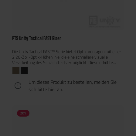
PTS Unity Tactical FAST Riser
Die Unity Tactical FAST™ Serie bietet Optikmontagen mit einer
2,26-Zoll-Optik-Höhenlinie, die eine schnellere visuelle
Verarbeitung des Schlachtfelds ermöglicht. Diese erhöhte
Optikposition sorgt für eine ergonomisch korrekte Kopfhaltung,
was die Wahrnehmung verbessert und die Zielerfassung
beschleunigt – insbesondere beim Tragen von
Um dieses Produkt zu bestellen, melden Sie
Nachtsichtgeräten, Schutzmasken, Plattenträgern und anderer
sich bitte
hier
an.
Ausrüstung.PTS Unity Tactical FAST™ Riser – Hochwertige
Erhöhung für RotpunktvisiereGefertigt aus 6000er
Aluminiumlegierung mit schwarzer & dark earth Eloxierung,
hebt der PTS Unity Tactical FAST™ Riser blockförmige
Rotpunktvisiere mit einer Standard-Lower 1/3 Co-Witness
20
%
Picatinny-Montage auf eine 2,26-Zoll-Optik-
Höhenlinie.Kompatibilität & MontageDer FAST™ Riser bietet
eine erhöhte M1913 Picatinny-Plattform für die direkte
Befestigung von Optiken wie:EOTech® EXPSLeupold®