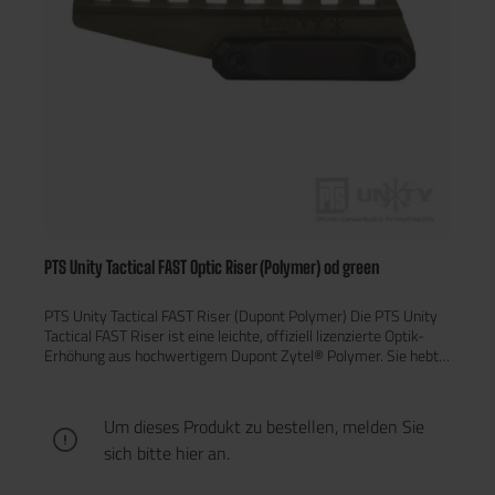
PTS Unity Tactical FAST Optic Riser (Polymer) od green
PTS Unity Tactical FAST Riser (Dupont Polymer) Die PTS Unity
Tactical FAST Riser ist eine leichte, offiziell lizenzierte Optik-
Erhöhung aus hochwertigem Dupont Zytel® Polymer. Sie hebt
Red-Dot-Optiken mit 1/3 Co-Witness-Picatinny-Schnittstelle
auf eine komfortable Höhe und verbessert so die Ergonomie
beim Zielen. Eigenschaften Sehr leicht: nur ca. 49 g – deutlich
Um dieses Produkt zu bestellen, melden Sie
leichter als Metallversionen Robuste Polymerkonstruktion mit
sich bitte
hier
an.
Metallklemmung für sicheren Sitz Kompatibel mit Red-Dot-
Optiken wie EOTech, Vortex UH-1 oder Leupold LCO
Ergonomisch optimiert für die Nutzung mit Helm, NVG,