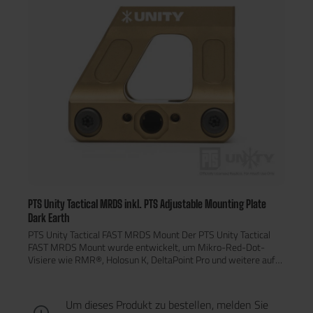
LCOVortex® UH-1und andere Lower 1/3 Optiken*Er ist
standardmäßig mit einer Zweifach-Klemmbolzen-
Schienenhalterung ausgestattet, jedoch auch kompatibel mit
dem FAST™QD (Quick Detach) Hebel (separat
erhältlich).Technische DatenFarbe: Schwarz | FDEMaterial: CNC-
gefräste 6000er
AluminiumlegierungOberfläche: EloxierungGewicht: ca. 68
gMaße: 90 x 31 x 23,7 mmKompatibel mit „Lower 1/3“ Co-
Witness Picatinny-Montagen für RotpunktvisiereFazitDer PTS
Unity Tactical FAST™ Riser ermöglicht eine ergonomische und
effiziente Zielerfassung, verbessert die Reaktionsfähigkeit in
taktischen Szenarien und ist die ideale Wahl für professionelle
Nutzer und Airsoft-Enthusiasten.
PTS Unity Tactical MRDS inkl. PTS Adjustable Mounting Plate
Dark Earth
PTS Unity Tactical FAST MRDS Mount Der PTS Unity Tactical
FAST MRDS Mount wurde entwickelt, um Mikro-Red-Dot-
Visiere wie RMR®, Holosun K, DeltaPoint Pro und weitere auf
eine erhöhte Zielhöhe von 2,26 Zoll (ca. 57 mm) anzuheben.
Dies ermöglicht eine ergonomischere Kopfhaltung und eine
schnellere Zielerfassung – ideal für taktische Setups.
Um dieses Produkt zu bestellen, melden Sie
Eigenschaften Gefertigt aus robustem 6000er oder 7075-T6