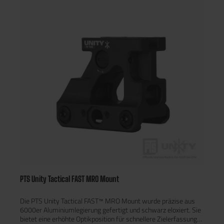
gefräster 6000er Aluminiumlegierung mit schwarzer
Eloxierung, ist die PTS Unity Tactical FAST™ Micro Mount
kompatibel mit Aimpoint® Micro Optiken (H1, H2, T1, T2,
CompM5) sowie anderen Rotpunktvisieren mit dem Aimpoint®
Micro Footprint, einschließlich:Sig Sauer®Holosun®Primary
Arms®Vortex Optics®Technische DatenFarbe: FDEMaterial:
CNC-gefräste 6000er
AluminiumlegierungOberfläche: EloxierungGewicht:FAST™
Micro Mount: ca. 80 gMaße:FAST™ Micro Mount: 53 x 51 x 33
mmVerpackungsgröße: ca. 110 x 80 x 60 mmKompatibel mit:
„Lower 1/3“ & Absolute Co-Witness Picatinny-Montagen für
RotpunktvisiereTrijicon MRO / MRO-HDAimpoint® Micro &
kompatible OptikenFazitDie PTS Unity Tactical FAST™ Riser &
Mounts ermöglichen eine ergonomische und effiziente
Zielerfassung, verbessern die Reaktionsfähigkeit in taktischen
Szenarien und sind die ideale Wahl für professionelle Nutzer und
Airsoft-Enthusiasten. Mit der Micro Mount bietet die Serie eine
kompakte Lösung mit integrierten Backup-Ironsights, perfekt
für platzkritische Waffensysteme.
PTS Unity Tactical FAST MRO Mount
Die PTS Unity Tactical FAST™ MRO Mount wurde präzise aus
6000er Aluminiumlegierung gefertigt und schwarz eloxiert. Sie
bietet eine erhöhte Optikposition für schnellere Zielerfassung