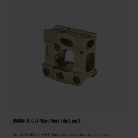
perfekt in jedes moderne Setup ein und verleiht der Waffe ein
professionelles Erscheinungsbild. Eigenschaften & Vorteile
Dual-kompatibel: Passend für Zielfernrohre mit 25,4 mm (1
Zoll) oder 30 mm Rohrdurchmesser CNC-gefrästes Aluminium:
Leicht, robust und korrosionsbeständig Schnelle Montage:
Einfaches Befestigungssystem mit stabilem
Klemmmechanismus Taktisches Design: Mattschwarze
Oberfläche für unauffälliges, realistisches Erscheinungsbild
Universell einsetzbar: Ideal für Airsoft-, MilSim- und taktische
Trainingsplattformen
WADSN UT FAST Micro Mount dark earth
Der WADSN UT FAST Micro Mount in Dark Earth ist eine