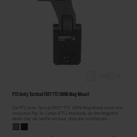
Force-to-Overcome-Mechanismus – Kein Ziehen von Hebeln
oder Drücken von Knöpfen notwendig- Quick-Detach-Funktion
– Schnelle Montage/Demontage im Einsatz- Robuste
Konstruktion – CNC-gefräst aus hochwertiger 6000er
Aluminiumlegierung- Kompatibel mit:Aimpoint® Magnifiern
(3XMag-1, 3X-C)Weitere 30-mm-
VergrößerungsoptikenTechnische Daten:Material: 6000er
Aluminiumlegierung (CNC-gefräst)Finish: Schwarze oder
bronzene EloxierungGewicht: ca. 292 gMaße: 37 x 60,5 x 81
mmMit der PTS Unity Tactical FAST™ FTC Aimpoint Mag Mount
erreichst du maximale Optik-Leistung bei minimalem Profil –
ideal für taktische Einsätze, bei denen Schnelligkeit und
Effizienz entscheidend sind.
PTS Unity Tactical FAST FTC OMNI Mag Mount
Die PTS Unity Tactical FAST™ FTC OMNI Mag Mount bietet eine
innovative Flip-To-Center (FTC)-Mechanik, die den Magnifier
direkt über der Waffe verstaut, ohne das Sichtfeld der
Hauptoptik zu blockieren. Dies sorgt für ein besonders niedriges
Profil und eliminiert die üblichen Störfaktoren herkömmlicher
Flip-To-Side-Montagen.Die Montage nutzt einen Force-to-