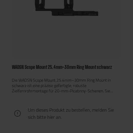
WADSN Scope Mount 25.4mm-30mm Ring Mount schwarz
Die WADSN Scope Mount 25.4mm–30mm Ring Mount in
schwarz ist eine präzise gefertigte, robuste
Zielfernrohrmontage für 20-mm-Picatinny-Schienen. Sie
eignet sich zur sicheren Befestigung von Optiken mit 25,4 mm
(1 Zoll) oder 30 mm Rohrdurchmesser und bietet einen festen,
spielfreien Sitz. Gefertigt aus CNC-gefrästem Aluminium,
Um dieses Produkt zu bestellen, melden Sie
überzeugt die Montage durch hohe Stabilität bei gleichzeitig
sich bitte
hier
an.
geringem Gewicht. Die zweiteilige Klemmkonstruktion sorgt
für einfache Installation und zuverlässige Klemmkraft. Mit ihrer
mattschwarzen, eloxierten Oberfläche fügt sich die Halterung