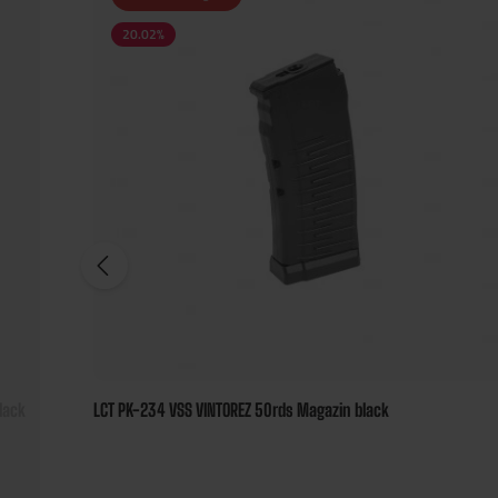
20.02
%
lack
LCT PK-234 VSS VINTOREZ 50rds Magazin black