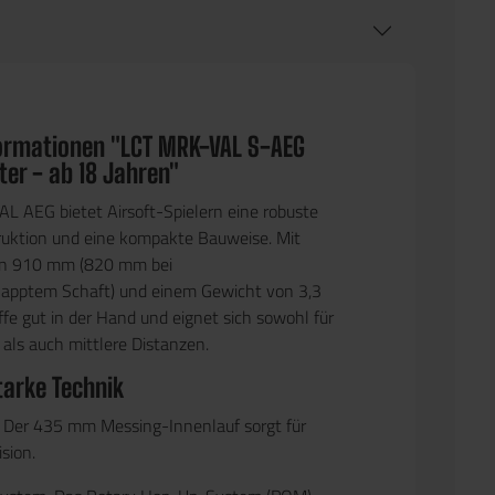
ormationen "LCT MRK-VAL S-AEG
ter - ab 18 Jahren"
AL AEG
bietet Airsoft-Spielern eine robuste
ruktion
und eine
kompakte Bauweise
. Mit
on
910 mm
(820 mm bei
apptem Schaft) und einem Gewicht von
3,3
ffe gut in der Hand und eignet sich sowohl für
ls auch mittlere Distanzen.
tarke Technik
Der
435 mm Messing-Innenlauf
sorgt für
sion.