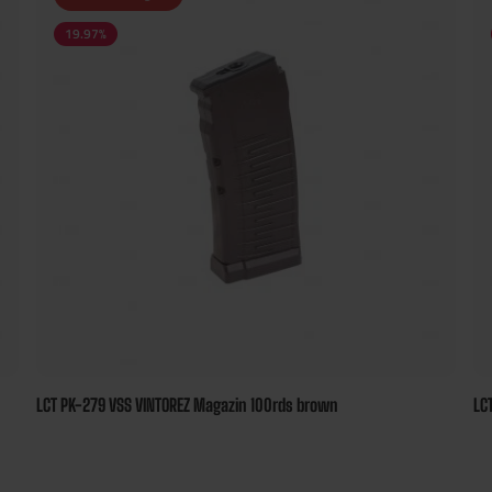
19.97
%
LCT PK-279 VSS VINTOREZ Magazin 100rds brown
LC