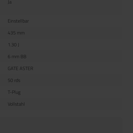
Ja
Einstellbar
435 mm
1.30 J
6 mm BB
GATE ASTER
50 rds
T-Plug
Vollstahl