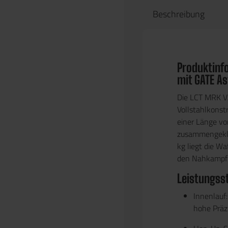
Beschreibung
Produktinf
mit GATE As
Die
LCT MRK V
Vollstahlkonst
einer Länge v
zusammengekl
kg
liegt die Wa
den Nahkampf a
Leistungss
Innenlauf:
hohe Präzi