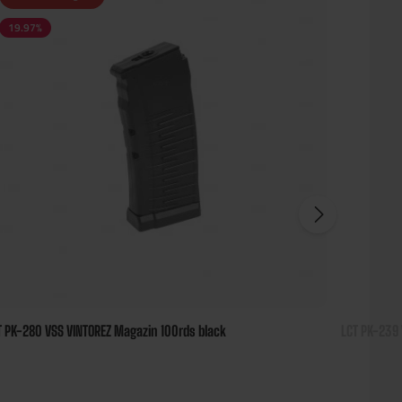
19.97
%
T PK-280 VSS VINTOREZ Magazin 100rds black
LCT PK-239 