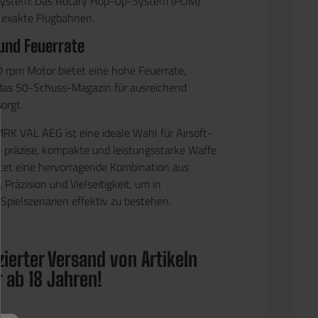
ystem:
Das Rotary
Hop-Up-System (POM)
t exakte Flugbahnen.
 und Feuerrate
 rpm Motor
bietet eine hohe Feuerrate,
das
50-Schuss-Magazin
für ausreichend
orgt.
MRK VAL AEG
ist eine ideale Wahl für Airsoft-
e
präzise, kompakte und leistungsstarke Waffe
etet eine hervorragende Kombination aus
,
Präzision
und
Vielseitigkeit
, um in
Spielszenarien effektiv zu bestehen.
ierter Versand von Artikeln
r ab 18 Jahren!