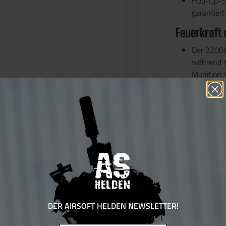
Hop-Up-S
garantier
Feuerkraft
Der
22000
während 
Munition s
Fazit:
Die
LCT 
Spieler, die ein
suchen. Sie bi
Zuverlässigkeit
verschiedenen 
Unkompliz
ab 16 ode
DER AIRSOFT HELDEN NEWSLETTER!