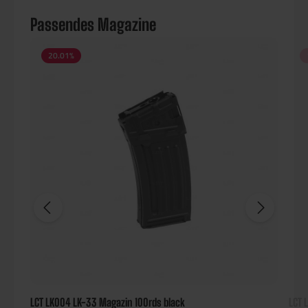
Passendes Magazine
20.01
%
LCT LK004 LK-33 Magazin 100rds black
LCT 