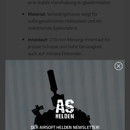
eine stabile Handhabung zu gewährleisten.
Material:
Vollstahlgehäuse sorgt für
außergewöhnliche Haltbarkeit und ein
realistisches Spielerlebnis.
Innenlauf:
270 mm Messing-Innenlauf für
präzise Schüsse und hohe Genauigkeit,
auch auf mittlere Distanzen.
Hop-Up:
Rotary Hop-Up (POM) – Bietet
eine feine Justierung der Schussbahn für
optimale Reichweite und Präzision.
Magazin:
100 Schuss Kapazität – Genug
für längere Feuerphasen, ohne ständig
nachladen zu müssen.
Motor:
22700rpm – Hohe Feuerrate für
schnelle Reaktionszeiten und effizienten
DER AIRSOFT HELDEN NEWSLETTER!
Einsatz im Spiel.