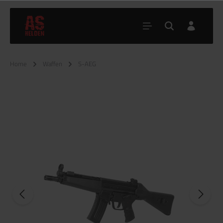
Home
Waffen
S-AEG