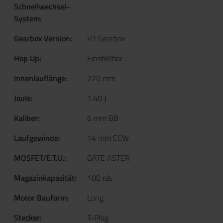
Schnellwechsel-
System:
Gearbox Version:
V2 Gearbox
Hop Up:
Einstellbar
Innenlauflänge:
270 mm
Joule:
1.40 J
Kaliber:
6 mm BB
Laufgewinde:
14 mm CCW
MOSFET/E.T.U.:
GATE ASTER
Magazinkapazität:
100 rds
Motor Bauform:
Long
Stecker:
T-Plug