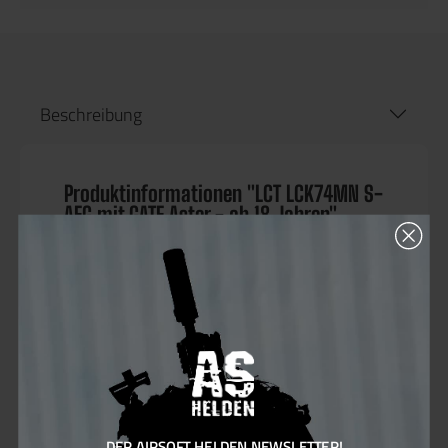
Beschreibung
Produktinformationen "LCT LCK74MN S-
AEG mit GATE Aster - ab 18 Jahren"
Die
LCT LCK-74MN S-AEG
ist eine robuste
Airsoft-Waffe mit
vollständiger
Stahlkonstruktion
, die eine außergewöhnliche
Haltbarkeit und Authentizität bietet. Mit einer
Länge von
950 mm
(zusammengeklappt 710
mm) und einem Gewicht von
3,4 kg
ist sie gut
ausbalanciert und perfekt für längere
Spielsitzungen.
DER AIRSOFT HELDEN NEWSLETTER!