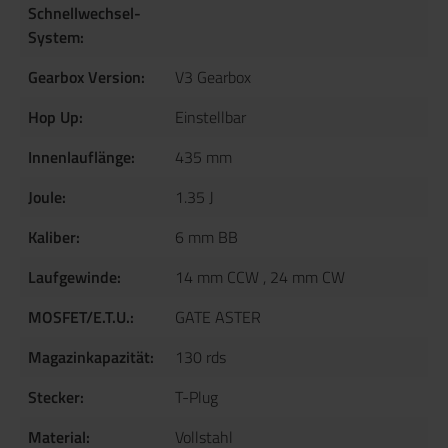
Schnellwechsel-
System:
Gearbox Version:
V3 Gearbox
Hop Up:
Einstellbar
Innenlauflänge:
435 mm
Joule:
1.35 J
Kaliber:
6 mm BB
Laufgewinde:
14 mm CCW
, 24 mm CW
MOSFET/E.T.U.:
GATE ASTER
Magazinkapazität:
130 rds
Stecker:
T-Plug
Material:
Vollstahl