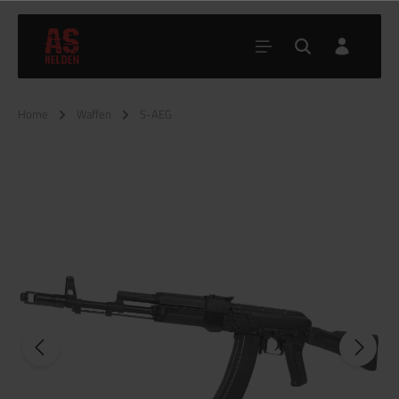
Home
Waffen
S-AEG