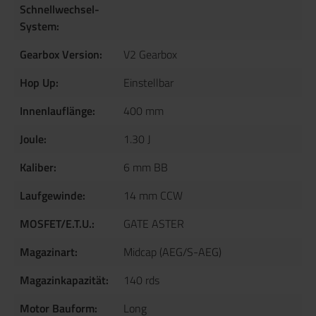
Schnellwechsel-
System:
Gearbox Version:
V2 Gearbox
Hop Up:
Einstellbar
Innenlauflänge:
400 mm
Joule:
1.30 J
Kaliber:
6 mm BB
Laufgewinde:
14 mm CCW
MOSFET/E.T.U.:
GATE ASTER
Magazinart:
Midcap (AEG/S-AEG)
Magazinkapazität:
140 rds
Motor Bauform:
Long