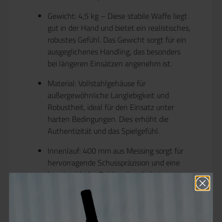
Gewicht:
4,5 kg – Diese stabile Waffe liegt
gut in der Hand und bietet ein realistisches,
robustes Gefühl. Das Gewicht sorgt für ein
ausgeglichenes Handling, das besonders
bei längeren Einsätzen angenehm ist.
Material:
Vollstahlgehäuse für
außergewöhnliche Langlebigkeit und
Robustheit, ideal für den Einsatz unter
harten Bedingungen. Dies erhöht die
Authentizität und das Spielgefühl.
Innenlauf:
400 mm aus Messing sorgt für
hervorragende Schusspräzision und eine
konstant hohe Reichweite, die bei
mittleren Distanzen von Vorteil ist.
Hop-Up:
Das Rotary Hop-Up-System aus
POM sorgt für eine präzise Justierung der