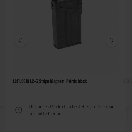
LCT LC010 LC-3 Stripe Magazin 140rds black
LCT 
ie
Um dieses Produkt zu bestellen, melden Sie
sich bitte
hier
an.