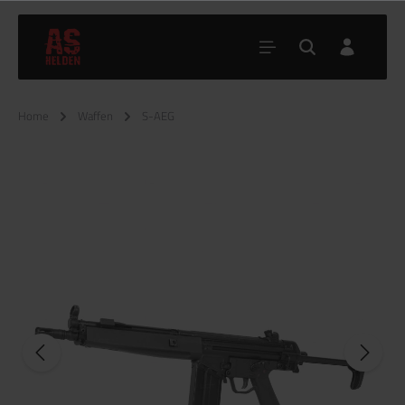
Home
Waffen
S-AEG