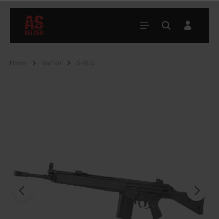
Home
Waffen
S-AEG