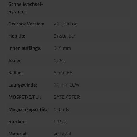
Schnellwechsel-
System:
Gearbox Version:
V2 Gearbox
Hop Up:
Einstellbar
Innenlauflänge:
515 mm
Joule:
1.25 J
Kaliber:
6 mm BB
Laufgewinde:
14 mm CCW
MOSFET/E.T.U.:
GATE ASTER
Magazinkapazität:
140 rds
Stecker:
T-Plug
Material:
Vollstahl