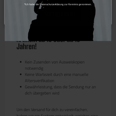
Ideal für mittlere Entfernungen und anpassbare
*Ich habe die Datenschutzerklärung zur Kenntnis genommen.
Leistung.
Konfigurieren
Unkomplizierter Versand von
Artikeln ab 16 oder ab 18
Jahren!
Kein Zusenden von Ausweiskopien
notwendig
Keine Wartezeit durch eine manuelle
Altersverifikation
Gewährleistung, dass die Sendung nur an
dich übergeben wird
Um den Versand für dich zu vereinfachen,
haben wir ein System entwickelt, welches eine