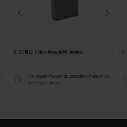
LCT LC010 LC-3 Stripe Magazin 140rds black
LCT 
ie
Um dieses Produkt zu bestellen, melden Sie
sich bitte
hier
an.