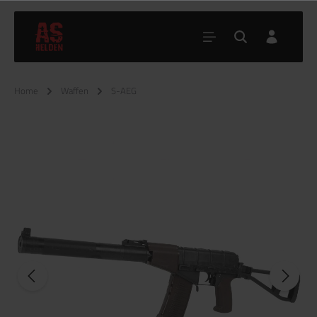
Home
Waffen
S-AEG