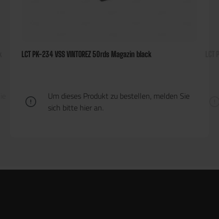
k
LCT PK-234 VSS VINTOREZ 50rds Magazin black
LCT 
ie
Um dieses Produkt zu bestellen, melden Sie
sich bitte
hier
an.