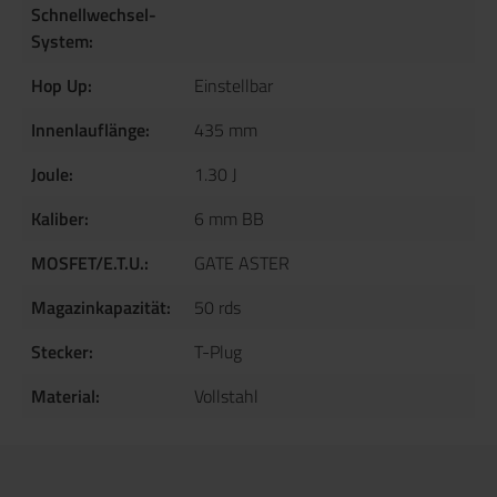
Schnellwechsel-
System:
Hop Up:
Einstellbar
Innenlauflänge:
435 mm
Joule:
1.30 J
Kaliber:
6 mm BB
MOSFET/E.T.U.:
GATE ASTER
Magazinkapazität:
50 rds
Stecker:
T-Plug
Material:
Vollstahl