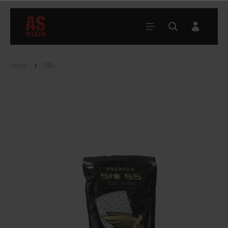
Home
BBs