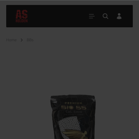
Home
BBs