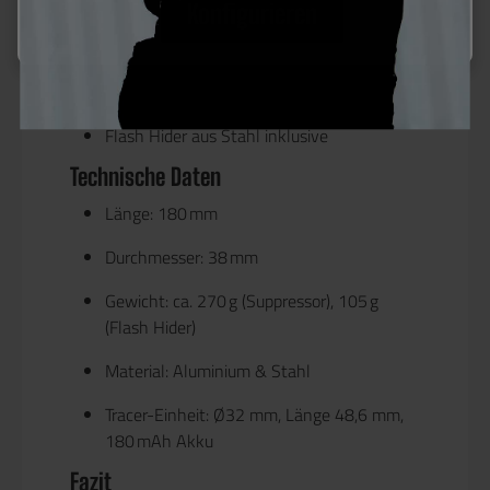
Konfigurieren
KeyMo QD-Montagesystem für schnellen
An- und Abbau
Kompatibel mit 14 mm CCW-Gewinde
Flash Hider aus Stahl inklusive
Technische Daten
Länge: 180 mm
Durchmesser: 38 mm
Gewicht: ca. 270 g (Suppressor), 105 g
(Flash Hider)
Material: Aluminium & Stahl
Tracer-Einheit: Ø32 mm, Länge 48,6 mm,
180 mAh Akku
Fazit