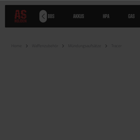
WAFFEN
BBS
AKKUS
HPA
GAS
Home
Waffenzubehör
Mündungsaufsätze
Tracer