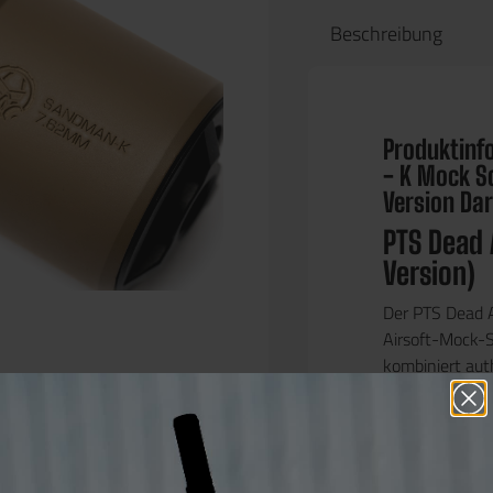
Beschreibung
Produktinf
- K Mock S
Version Dar
PTS Dead 
Version)
Der PTS Dead A
Airsoft-Mock-Su
kombiniert aut
aus CNC-gefräst
Wert auf Reali
Highlights