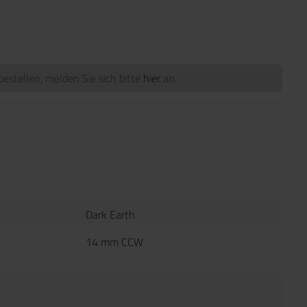
estellen, melden Sie sich bitte
hier
an.
Dark Earth
14 mm CCW