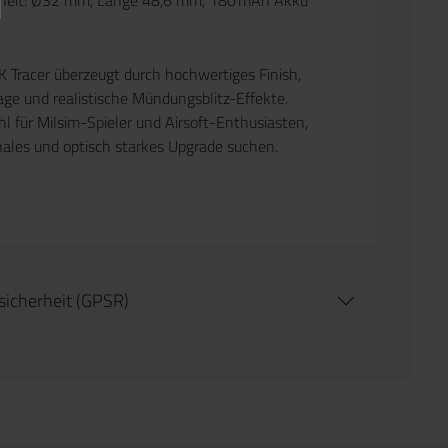
nheit: Ø32 mm, Länge 48,6 mm, 180 mAh Akku
Tracer überzeugt durch hochwertiges Finish,
ge und realistische Mündungsblitz-Effekte.
hl für Milsim-Spieler und Airsoft-Enthusiasten,
onales und optisch starkes Upgrade suchen.
tsicherheit (GPSR)