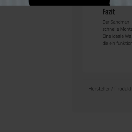
Tracer-Ei
Fazit
Der Sandman‑K 
schnelle Monta
Eine ideale Wa
die ein funkti
Hersteller / Produk