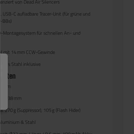
lizenziert von Dead Air Silencers
e, USB-C aufladbare Tracer-Unit (für grüne und
r-BBs)
-Montagesystem für schnellen An- und
el mit 14 mm CCW-Gewinde
r aus Stahl inklusive
 Daten
80 mm
ser: 38 mm
a. 270 g (Suppressor), 105 g (Flash Hider)
 Aluminium & Stahl