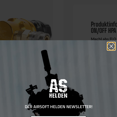
Produktinf
ON/OFF HPA
MechLabs FLO 
Der MechLabs FL
CNC-gefertigter 
maximale Kontro
Bauteil vereint.
liefert eine glei
Schussleistung u
Luftbedarf.
Die integrierte 
DER AIRSOFT HELDEN NEWSLETTER!
am Regler sicher
Flasche vom Reg