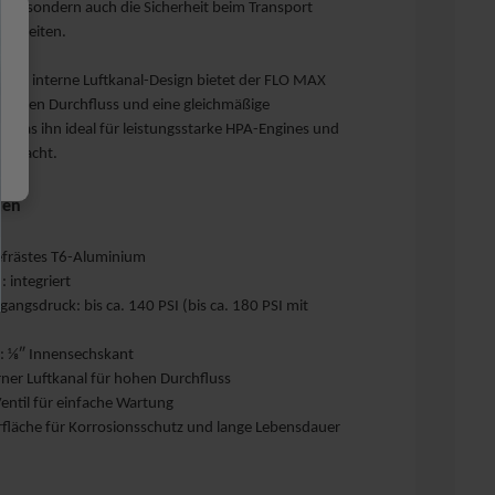
rt, sondern auch die Sicherheit beim Transport
sarbeiten.
erte interne Luftkanal-Design bietet der FLO MAX
 hohen Durchfluss und eine gleichmäßige
 was ihn ideal für leistungsstarke HPA-Engines und
s macht.
ten
efrästes T6-Aluminium
 integriert
gangsdruck: bis ca. 140 PSI (bis ca. 180 PSI mit
g: ⅛″ Innensechskant
rner Luftkanal für hohen Durchfluss
entil für einfache Wartung
rfläche für Korrosionsschutz und lange Lebensdauer