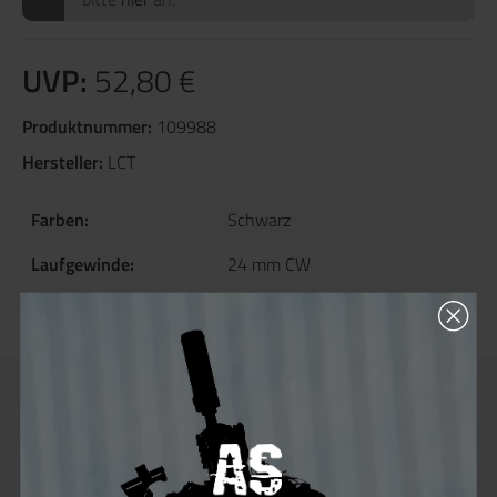
UVP:
52,80 €
Produktnummer:
109988
Hersteller:
LCT
Farben:
Schwarz
Laufgewinde:
24 mm CW
Material:
Aluminium
, Metall
Beschreibung