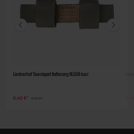
Lindnerhof Tourniquet Halterung HL506 kurz
Lind
6,40 €*
14,
8,00 €*