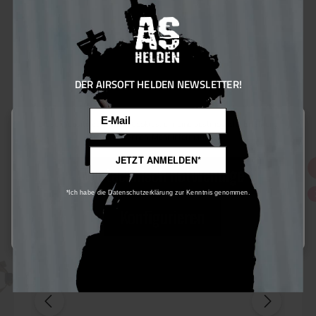
DER AIRSOFT HELDEN NEWSLETTER!
Email
Diese Website verwendet Cookies, um eine bestmögliche Erfahrung
Slings
bieten zu können.
Mehr Informationen ...
JETZT ANMELDEN*
20
%
Nur technisch notwendige
*Ich habe die Datenschutzerklärung zur Kenntnis genommen.
Konfigurieren