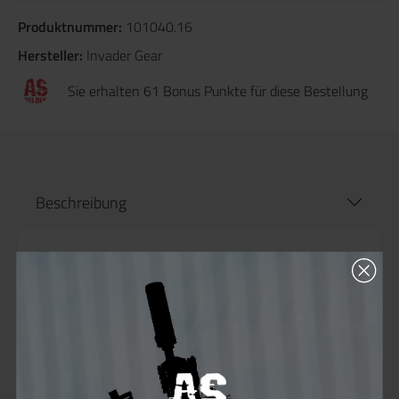
Produktnummer:
101040.16
Hersteller:
Invader Gear
Sie erhalten 61 Bonus Punkte für diese Bestellung
Beschreibung
Produktinformationen "Invader Gear
Predator Combat Pant"
Die
Invader Gear Predator Combat Pant
wurde
entwickelt, um dem Benutzer ein Höchstmaß
an
Mobilität, Schutz und Atmungsaktivität
zu
bieten – weit über das hinaus, was klassische