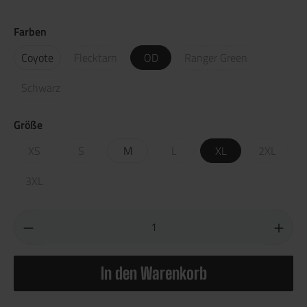
Farben
Coyote
Flecktarn
OD
Ranger Green
Schwarz
Größe
XS
S
M
L
XL
2XL
3XL
In den Warenkorb