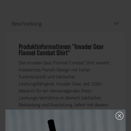
Beschreibung
Produktinformationen "Invader Gear
Flannel Combat Shirt"
Das
Invader Gear Flannel Combat Shirt
vereint
klassisches Flanell-Design mit hoher
Funktionalität und taktischer
Leistungsfähigkeit. Invader Gear, seit 2004
bekannt für ein hervorragendes Preis-
Leistungs-Verhältnis im Bereich taktischer
Bekleidung und Ausrüstung, liefert mit diesem
Combat Shirt eine robuste und zugleich
komfortable Lösung für anspruchsvolle
Einsätze.