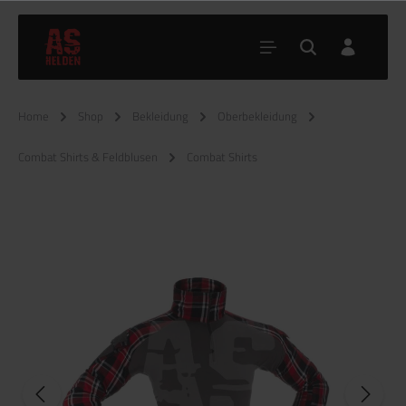
Home
Shop
Bekleidung
Oberbekleidung
Combat Shirts & Feldblusen
Combat Shirts