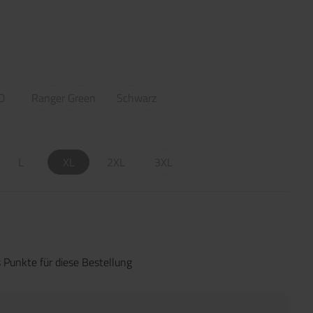
D
Ranger Green
Schwarz
L
XL
2XL
3XL
 Punkte für diese Bestellung