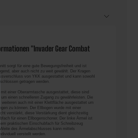
ormationen "Invader Gear Combat
tt sorgt für eine gute Bewegungsfreiheit und ist
egend, aber auch nicht zu weit gewählt. Der Kragen
issverschluss von YKK ausgestattet und kann sowohl
eschlossen getragen werden.
 mit einer Oberarmtasche ausgestattet, diese sind
 um einen schnelleren Zugang zu gewährleisten. Die
 weiteren auch mit einer Klettfläche ausgestattet um
ngen zu können. Der Ellbogen wurde mit einer
cht verstärkt, diese Verstärkung dient gleichzeitig
fach für einen Ellbogenschoner. Der linke Ärmel ist
inem praktischen Einschubfach für Schreibzeug
 Weite des Ärmelabschlusses kann mittels
dividuell verstellt werden.