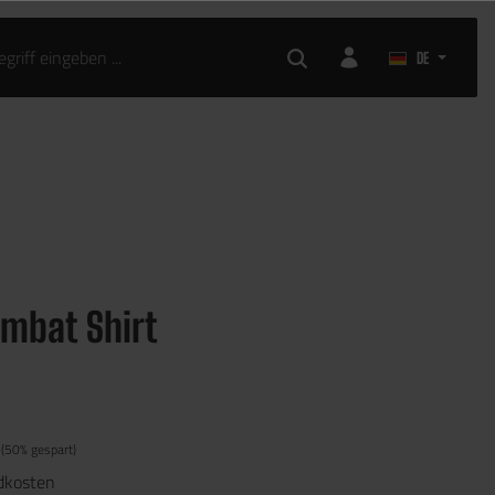
DE
ombat Shirt
(50% gespart)
ndkosten