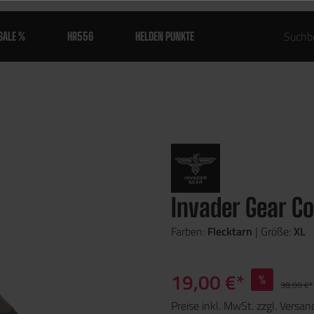
SALE %
HR556
HELDEN PUNKTE
Invader Gear C
Farben:
Flecktarn
| Größe:
XL
19,00 €*
%
38,00 €*
Preise inkl. MwSt. zzgl. Versa