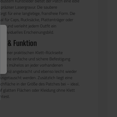
robustem Kunstleder bietet der Patch eine edle
präziser Lasergravur. Die saubere
rgt für eine langlebige, fransfreie Form. Die
al für Caps, Rucksäcke, Plattenträger oder
t – und verleiht jedem Outfit ein
, individuelles Erscheinungsbild.
ng & Funktion
it einer
praktischen Klett-Rückseite
die eine einfache und sichere Befestigung
 kann mühelos an jeder vorhandenen
Velcro)
angebracht und ebenso leicht wieder
ausgetauscht werden. Zusätzlich liegt eine
chfläche in der Größe des Patches
bei – ideal,
f glatten Flächen oder Kleidung ohne Klett
htest.