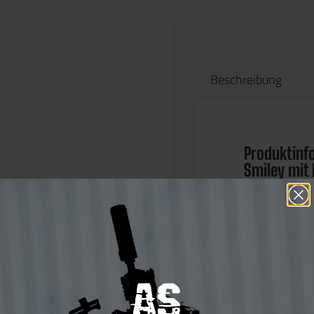
Beschreibung
Produktinf
Smiley mit 
Patch"
Stylischer, ind
Lasercut Patch
Spieler, Teams
markantes und 
Design, V