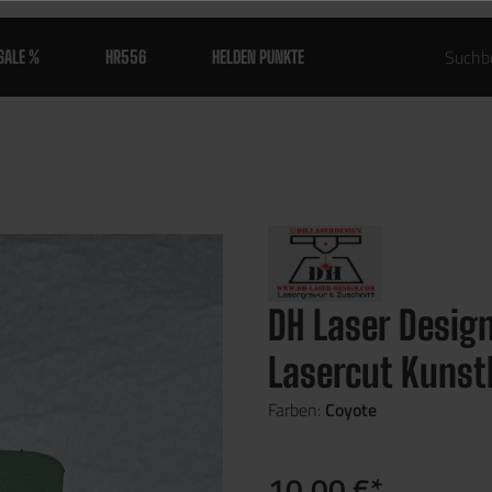
SALE %
HR556
HELDEN PUNKTE
DH Laser Design
Lasercut Kunst
Farben:
Coyote
10,00 €*