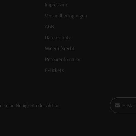
Impressum
Versandbedingungen
AGB
Datenschutz
Widerrufsrecht
Retourenformular
E-Tickets
E-Mail-Adre
 keine Neuigkeit oder Aktion.
Ich habe die
die
AGB
gele